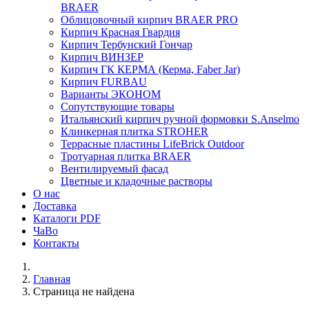
BRAER
Облицовочный кирпич BRAER PRO
Кирпич Красная Гвардия
Кирпич Тербунский Гончар
Кирпич ВИНЗЕР
Кирпич ГК КЕРМА (Керма, Faber Jar)
Кирпич FURBAU
Варианты ЭКОНОМ
Сопутствующие товары
Итальянский кирпич ручной формовки S.Anselmo
Клинкерная плитка STROHER
Террасные пластины LifeBrick Outdoor
Тротуарная плитка BRAER
Вентилируемый фасад
Цветные и кладочные растворы
О нас
Доставка
Каталоги PDF
ЧаВо
Контакты
Главная
Страница не найдена