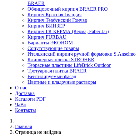
BRAER
Облицовочный кирпич BRAER PRO
Кирпич Красная Гвардия
Кирпич Тербунский Гончар
Кирпич ВИНЗЕР
Кирпич ГК КЕРМА (Керма, Faber Jar)
Кирпич FURBAU
Варианты ЭКОНОМ
Сопутствующие товары
Итальянский кирпич ручной формовки S.Anselmo
Клинкерная плитка STROHER
Террасные пластины LifeBrick Outdoor
Тротуарная плитка BRAER
Вентилируемый фасад
Цветные и кладочные растворы
О нас
Доставка
Каталоги PDF
ЧаВо
Контакты
Главная
Страница не найдена