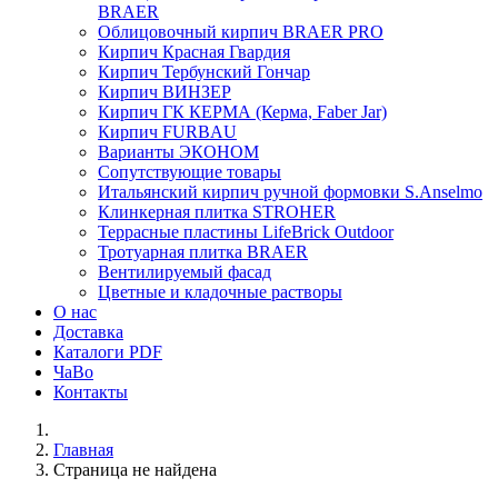
BRAER
Облицовочный кирпич BRAER PRO
Кирпич Красная Гвардия
Кирпич Тербунский Гончар
Кирпич ВИНЗЕР
Кирпич ГК КЕРМА (Керма, Faber Jar)
Кирпич FURBAU
Варианты ЭКОНОМ
Сопутствующие товары
Итальянский кирпич ручной формовки S.Anselmo
Клинкерная плитка STROHER
Террасные пластины LifeBrick Outdoor
Тротуарная плитка BRAER
Вентилируемый фасад
Цветные и кладочные растворы
О нас
Доставка
Каталоги PDF
ЧаВо
Контакты
Главная
Страница не найдена